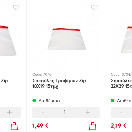
Code:
7046
Code:
07047
 Zip
Σακούλες Τροφίμων Ζip
Σακούλες
18X19 15τμχ
22Χ29 15τ
Διαθέσιμο
Διαθέσ
+
-
+
-
1,49 €
2,19 €