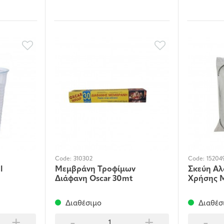
Code:
310302
Code:
15204
l
Μεμβράνη Τροφίμων
Σκεύη Αλ
Διάφανη Oscar 30mt
Χρήσης Μ
Διαθέσιμο
Διαθέσ
+
-
+
-