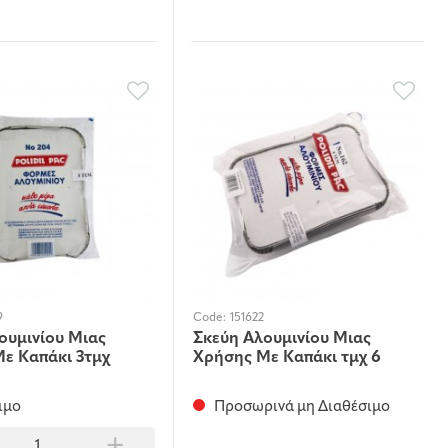
9
Code:
151622
ουμινίου Μιας
Σκεύη Αλουμινίου Μιας
ε Καπάκι 3τμχ
Χρήσης Με Καπάκι τμχ 6
ιμο
Προσωρινά μη Διαθέσιμο
+