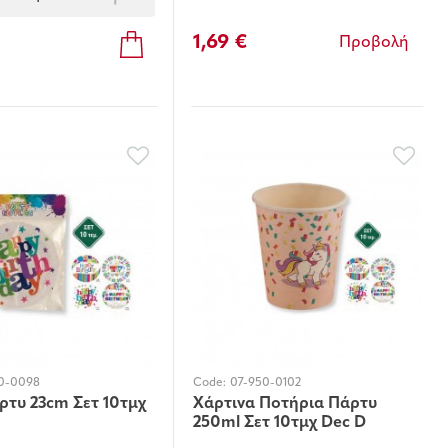
1,69 €
Προβολή
0-0098
Code:
07-950-0102
ρτυ 23cm Σετ 10τμχ
Χάρτινα Ποτήρια Πάρτυ
250ml Σετ 10τμχ Dec D