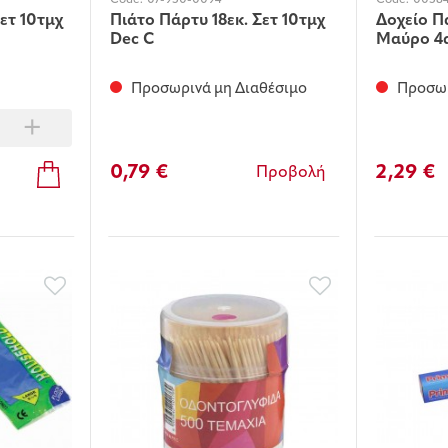
Code:
07-950-0094
Code:
0058
ετ 10τμχ
Πιάτο Πάρτυ 18εκ. Σετ 10τμχ
Δοχείο 
Dec C
Μαύρο 4
Προσωρινά μη Διαθέσιμο
Προσωρ
+
0,79 €
2,29 €
Προβολή