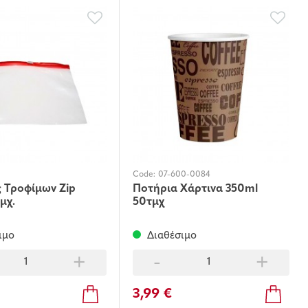
Code:
07-600-0084
 Τροφίμων Zip
Ποτήρια Χάρτινα 350ml
μχ.
50τμχ
ιμο
Διαθέσιμο
+
-
+
3,99 €