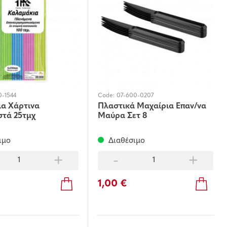
0-1544
Code:
07-600-0207
α Χάρτινα
Πλαστικά Μαχαίρια Επαν/να
τά 25τμχ
Μαύρα Σετ 8
ιμο
Διαθέσιμο
+
-
+
1,00 €