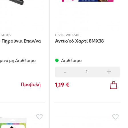
0-0209
Code:
W037-00
 Πηρούνια Επαν/να
Αντικ/κό Χαρτί 8ΜΧ38
ινά μη Διαθέσιμο
Διαθέσιμο
-
+
1,19 €
Προβολή