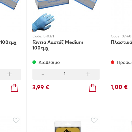
Code:
E-0371
Code:
07-60
 100τμχ
Γάντια Λαστέξ Medium
Πλαστικά
100τμχ
Διαθέσιμο
Προσωρ
+
-
+
1,00 €
3,99 €