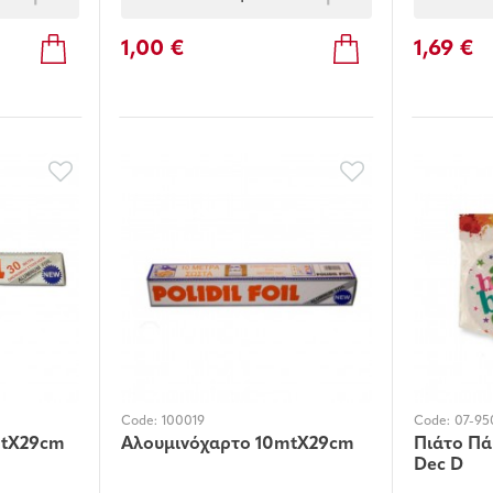
1,00 €
1,69 €
Code:
100019
Code:
07-95
mtX29cm
Αλουμινόχαρτο 10mtX29cm
Πιάτο Πά
Dec D