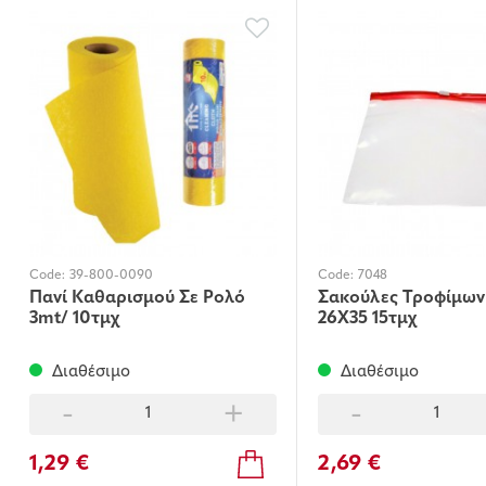
Code:
39-800-0090
Code:
7048
Πανί Καθαρισμού Σε Ρολό
Σακούλες Τροφίμων
3mt/ 10τμχ
26Χ35 15τμχ
Διαθέσιμο
Διαθέσιμο
-
+
-
1,29 €
2,69 €