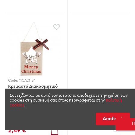
Code:
11CA21-24
Κρεμαστό Διακοσμητικό
Πόρτας 20Χ12,5cm
Συνεχίζοντας σε αυτό τον ιστότοπο αποδέχεστε την χρήση των
cookies στη συσκευή σας όπως περιγράφεται στην
πολιτική
cookies
.
Διαθέσιμο
-
+
Αποδοχή
Π
2,49 €