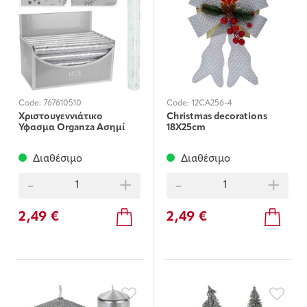
Code:
767610510
Code:
12CA256-4
Χριστουγεννιάτικο
Christmas decorations
Υφασμα Organza Ασημί
18X25cm
30X200εκ.
Διαθέσιμο
Διαθέσιμο
-
+
-
+
2,49 €
2,49 €