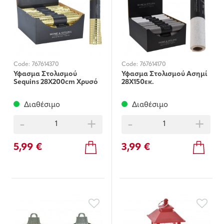
Code:
767614370
Code:
767614170
Υφασμα Στολισμού
Υφασμα Στολισμού Ασημί
Sequins 28X200cm Χρυσό
28X150εκ.
Διαθέσιμο
Διαθέσιμο
-
+
-
+
5,99 €
3,99 €