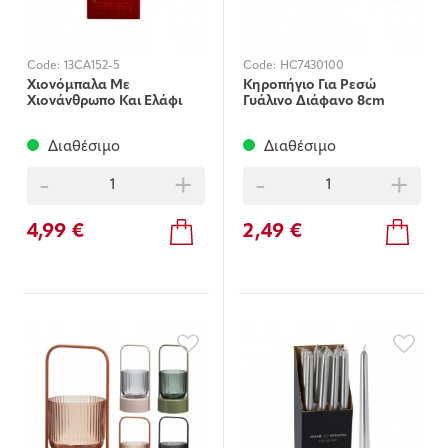
Code:
13CA152-5
Code:
HC7430100
Χιονόμπαλα Με
Κηροπήγιο Για Ρεσώ
Χιονάνθρωπο Και Ελάφι
Γυάλινο Διάφανο 8cm
Διαθέσιμο
Διαθέσιμο
-
+
-
+
4,99 €
2,49 €