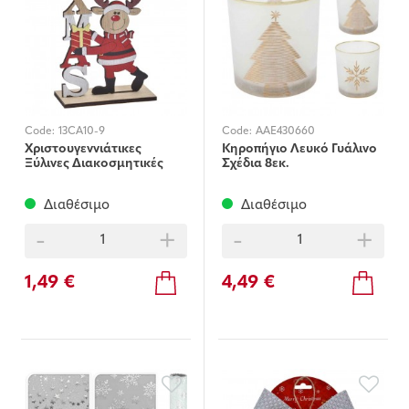
Code:
13CA10-9
Code:
AAE430660
Χριστουγεννιάτικες
Κηροπήγιο Λευκό Γυάλινο
Ξύλινες Διακοσμητικές
Σχέδια 8εκ.
Φιγούρες 15cm
Διαθέσιμο
Διαθέσιμο
-
+
-
+
1,49 €
4,49 €