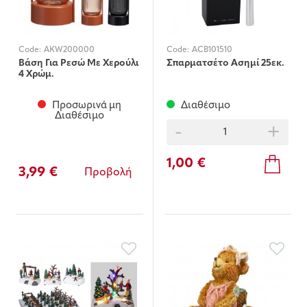
Code:
AKW200000
Code:
ACB101510
Βάση Για Ρεσώ Με Χερούλι
Σπαρματσέτο Ασημί 25εκ.
4 Χρώμ.
Προσωρινά μη
Διαθέσιμο
Διαθέσιμο
-
+
1,00 €
3,99 €
Προβολή