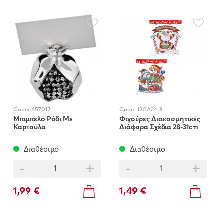
Code:
657012
Code:
12CA24-3
Μπιμπελό Ρόδι Με
Φιγούρες Διακοσμητικές
Καρτούλα
Διάφορα Σχέδια 28-31cm
Διαθέσιμο
Διαθέσιμο
-
+
-
+
1,99 €
1,49 €