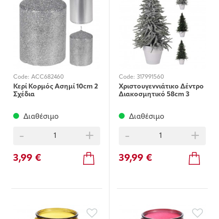
Code:
ACC682460
Code:
317991560
Κερί Κορμός Ασημί 10cm 2
Χριστουγεννιάτικο Δέντρο
Σχέδια
Διακοσμητικό 58cm 3
Σχέδια
Διαθέσιμο
Διαθέσιμο
-
+
-
+
3,99 €
39,99 €