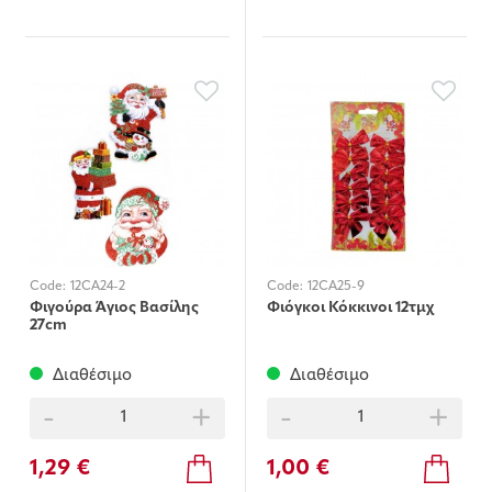
Code:
12CA24-2
Code:
12CA25-9
Φιγούρα Άγιος Βασίλης
Φιόγκοι Κόκκινοι 12τμχ
27cm
Διαθέσιμο
Διαθέσιμο
-
+
-
+
1,29 €
1,00 €