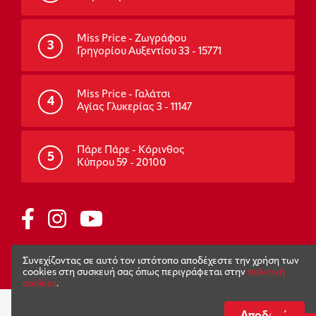
Miss Price - Ζωγράφου
3
Γρηγορίου Αυξεντίου 33 - 15771
Miss Price - Γαλάτσι
4
Αγίας Γλυκερίας 3 - 11147
Πάρε Πάρε - Κόρινθος
5
Κύπρου 59 - 20100
Πολιτική απορρήτου
Όροι χρήσης
Συνεχίζοντας σε αυτό τον ιστότοπο αποδέχεστε την χρήση των
Copyright 2026 © missprice.gr
Powered by
Afternet
cookies στη συσκευή σας όπως περιγράφεται στην
πολιτική
cookies
.