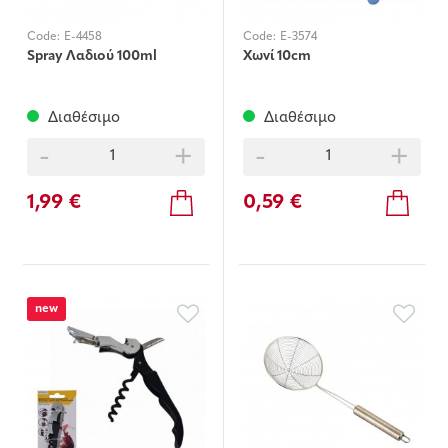
Code:
E-4458
Code:
E-3574
Spray Λαδιού 100ml
Χωνί 10cm
Διαθέσιμο
Διαθέσιμο
-
+
-
+
1,99 €
0,59 €
new