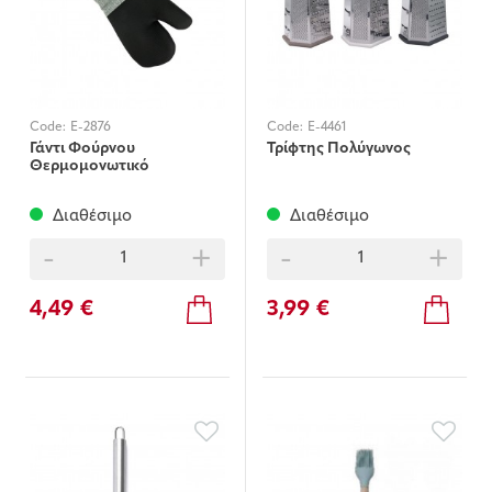
Code:
E-2876
Code:
E-4461
Γάντι Φούρνου
Τρίφτης Πολύγωνος
Θερμομονωτικό
Διαθέσιμο
Διαθέσιμο
-
+
-
+
4,49 €
3,99 €