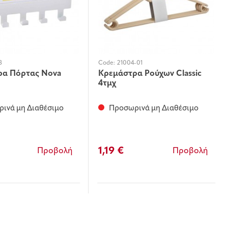
8
Code:
21004-01
ρα Πόρτας Nova
Κρεμάστρα Ρούχων Classic
4τμχ
ινά μη Διαθέσιμο
Προσωρινά μη Διαθέσιμο
1,19 €
Προβολή
Προβολή