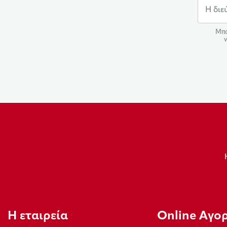
Μπο
ν
Η εταιρεία
Οnline Αγο