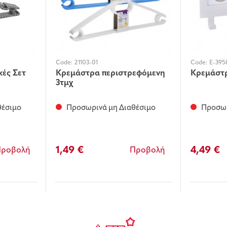
Code:
21103-01
Code:
E-395
ές Σετ
Κρεμάστρα περιστρεφόμενη
Κρεμάστ
3τμχ
θέσιμο
Προσωρινά μη Διαθέσιμο
Προσωρ
1,49 €
4,49 €
Προβολή
Προβολή