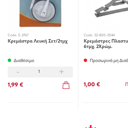
Code:
E-3767
Code:
32-800-2044
Κρεμάστρα Λευκή Σετ/2τμχ
Κρεμάστρες Πλαστικ
6τμχ. 2Χρώμ.
Διαθέσιμο
Προσωρινά μη Δια
-
+
1,00 €
1,99 €