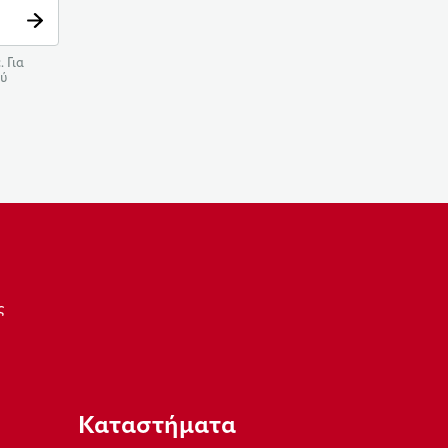
 Για
ού
ς
Καταστήματα