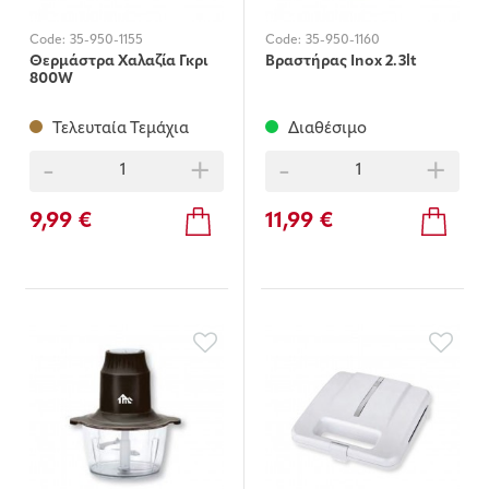
Code:
35-950-1155
Code:
35-950-1160
Θερμάστρα Χαλαζία Γκρι
Βραστήρας Ιnox 2.3lt
800W
Τελευταία Τεμάχια
Διαθέσιμο
-
+
-
+
9,99 €
11,99 €