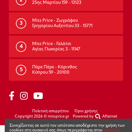
2
25ης Μαρτίου 159 - 13123
Miss Price - Ζωγράφου
3
Γρηγορίου Αυξεντίου 33 - 15771
Miss Price - Γαλάτσι
4
Αγίας Γλυκερίας 3 - 11147
Πάρε Πάρε - Κόρινθος
5
Κύπρου 59 - 20100
Πολιτική απορρήτου
Όροι χρήσης
Copyright 2026 © missprice.gr
Powered by
Afternet
Συνεχίζοντας σε αυτό τον ιστότοπο αποδέχεστε την χρήση των
cookies στη συσκευή σας όπως περιγράφεται στην
πολιτική