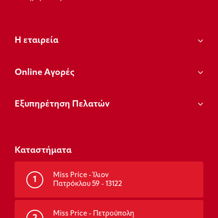
Η εταιρεία
Οnline Αγορές
Εξυπηρέτηση Πελατών
Καταστήματα
Miss Price - Ίλιον
1
Πατρόκλου 59 - 13122
Miss Price - Πετρούπολη