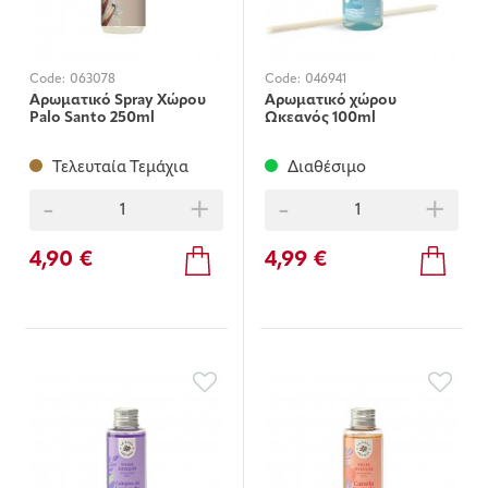
Code:
063078
Code:
046941
Αρωματικό Spray Χώρου
Αρωματικό χώρου
Palo Santo 250ml
Ωκεανός 100ml
Τελευταία Τεμάχια
Διαθέσιμο
-
+
-
+
4,90 €
4,99 €