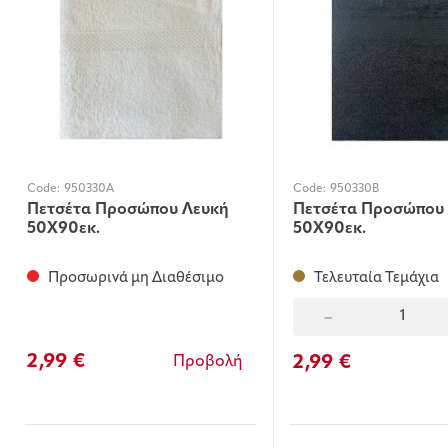
Code:
950330A
Code:
950330B
Πετσέτα Προσώπου Λευκή
Πετσέτα Προσώπου
50Χ90εκ.
50Χ90εκ.
Προσωρινά μη Διαθέσιμο
Τελευταία Τεμάχια
-
2,99 €
2,99 €
Προβολή