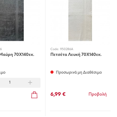
6
Code:
950286A
Μαύρη 70Χ140εκ.
Πετσέτα Λευκή 70Χ140εκ.
ιμο
Προσωρινά μη Διαθέσιμο
+
6,99 €
Προβολή