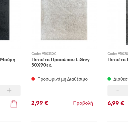
Code:
950330C
Code:
95028
 Μαύρη
Πετσέτα Προσώπου L.Grey
Πετσέτα 
50Χ90εκ.
Προσωρινά μη Διαθέσιμο
Διαθέσ
+
-
2,99 €
6,99 €
Προβολή