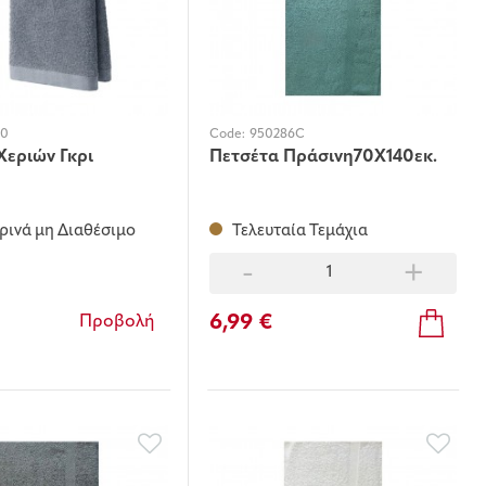
30
Code:
950286C
Χεριών Γκρι
Πετσέτα Πράσινη70Χ140εκ.
ινά μη Διαθέσιμο
Τελευταία Τεμάχια
-
+
6,99 €
Προβολή