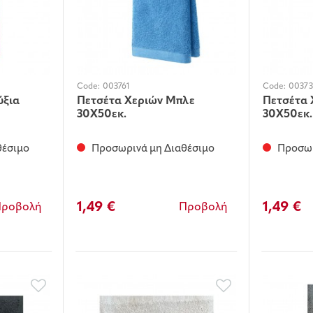
Code:
003761
Code:
0037
ύξια
Πετσέτα Χεριών Μπλε
Πετσέτα 
30Χ50εκ.
30Χ50εκ.
θέσιμο
Προσωρινά μη Διαθέσιμο
Προσωρ
1,49 €
1,49 €
Προβολή
Προβολή