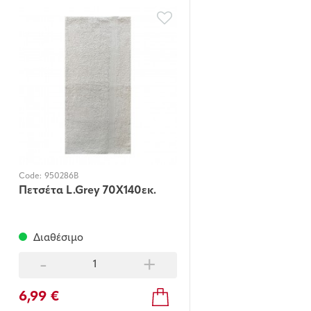
Code:
950286B
Πετσέτα L.Grey 70Χ140εκ.
Διαθέσιμο
-
+
6,99 €