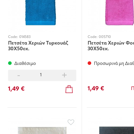
Code:
014583
Code:
005710
Πετσέτα Χεριών Τυρκουάζ
Πετσέτα Χεριών Φο
30Χ50εκ.
30Χ50εκ.
Διαθέσιμο
Προσωρινά μη Δια
-
+
1,49 €
1,49 €