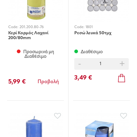
Code:
201.200.80-76
Code:
1801
Κερί Κορμός Λαχανί
Ρεσώ λευκά 50τμχ
200/80mm
Προσωρινά μη
Διαθέσιμο
Διαθέσιμο
-
+
3,49 €
5,99 €
Προβολή