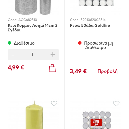
Code:
ACC682510
Code:
5201062008514
Κερί Κορμός Ασημί 14cm 2
Ρεσώ 50άδα Goldfire
Σχέδια
Διαθέσιμο
Προσωρινά μη
Διαθέσιμο
-
+
4,99 €
3,49 €
Προβολή