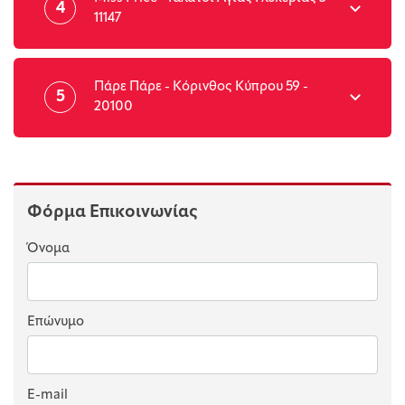
4
11147
Πάρε Πάρε - Κόρινθος Κύπρου 59 -
5
20100
Φόρμα Επικοινωνίας
Όνομα
Επώνυμο
E-mail