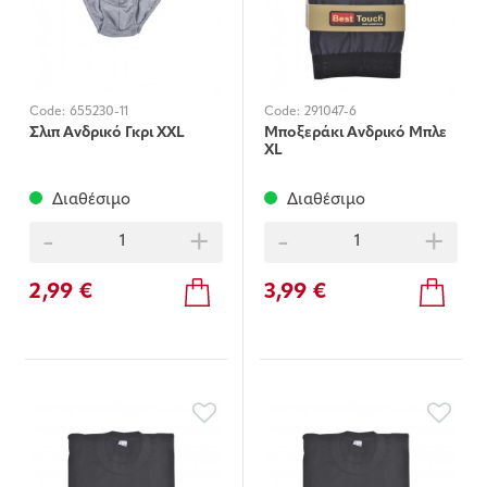
Code:
655230-11
Code:
291047-6
Σλιπ Aνδρικό Γκρι XXL
Μποξεράκι Ανδρικό Μπλε
XL
Διαθέσιμο
Διαθέσιμο
-
+
-
+
2,99 €
3,99 €