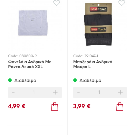
Code:
080800-9
Code:
291047-1
Φανελάκι Ανδρικό Με
Μποξεράκι Ανδρικό
Ράντα Λευκό XXL
Μαύρο L
Διαθέσιμο
Διαθέσιμο
-
+
-
+
4,99 €
3,99 €