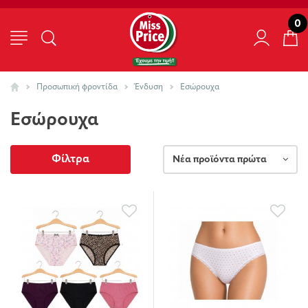
0
Προσωπική φροντίδα
Ένδυση
Εσώρουχα
Εσώρουχα
Φίλτρα
Νέα προϊόντα πρώτα