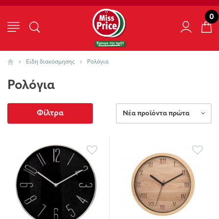
0
Είδη διακόσμησης
Ρολόγια
Ρολόγια
Φίλτρα
Νέα προϊόντα πρώτα