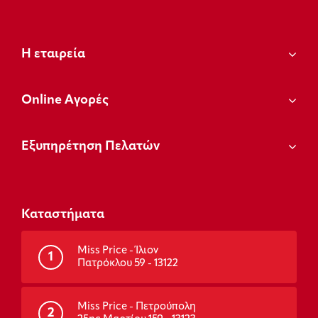
Η εταιρεία
Οnline Αγορές
Εξυπηρέτηση Πελατών
Καταστήματα
Miss Price - Ίλιον
1
Πατρόκλου 59 - 13122
Miss Price - Πετρούπολη
2