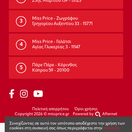
25ης Μαρτίου 159 - 13123
Miss Price - Ζωγράφου
3
Γρηγορίου Αυξεντίου 33 - 15771
Miss Price - Γαλάτσι
4
Αγίας Γλυκερίας 3 - 11147
Πάρε Πάρε - Κόρινθος
5
Κύπρου 59 - 20100
Πολιτική απορρήτου
Όροι χρήσης
Copyright 2026 © missprice.gr
Powered by
Afternet
Συνεχίζοντας σε αυτό τον ιστότοπο αποδέχεστε την χρήση των
cookies στη συσκευή σας όπως περιγράφεται στην
πολιτική