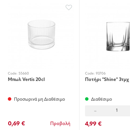
Code:
55660
Code:
93706
Μπωλ Vertis 20cl
Ποτήρι "Shine" 3τμχ 
Προσωρινά μη Διαθέσιμο
Διαθέσιμο
-
0,69 €
4,99 €
Προβολή