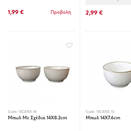
1,99 €
2,99 €
Προβολή
Code:
13CA155-14
Code:
13CA155-13
Μπωλ Με Σχέδια 14Χ8.2cm
Μπωλ 14Χ7.6cm