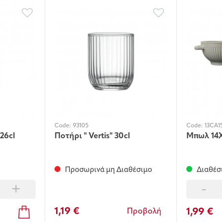
Code:
93105
Code:
13CA1
26cl
Ποτήρι " Vertis" 30cl
Μπωλ 14
Προσωρινά μη Διαθέσιμο
Διαθέσ
+
-
1,19 €
1,99 €
Προβολή