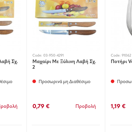
Code:
03-950-4291
Code:
91062
Λαβή Σχ.
Μαχαίρι Με Ξύλινη Λαβή Σχ.
Ποτήρι Ve
2
θέσιμο
Προσωρινά μη Διαθέσιμο
Προσωρ
0,79 €
1,19 €
Προβολή
Προβολή