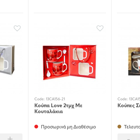
Code:
13CA156-21
Code:
13CA1
Κούπα Love 2τμχ Με
Κούπες Σε
Κουταλάκια
Προσωρινά μη Διαθέσιμο
Τελευτα
+
-