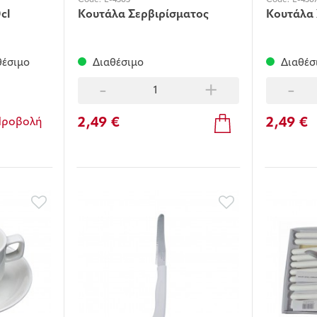
Code:
E-4363
Code:
E-436
cl
Κουτάλα Σερβιρίσματος
Κουτάλα
θέσιμο
Διαθέσιμο
Διαθέσ
-
+
-
2,49 €
2,49 €
Προβολή