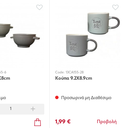
55-6
Code:
13CA155-28
X8cm
Κούπα 9.2Χ8.9cm
ιμο
Προσωρινά μη Διαθέσιμο
+
1,99 €
Προβολή