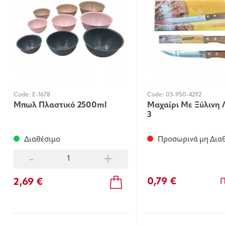
Code:
E-1678
Code:
03-950-4292
Μπωλ Πλαστικό 2500ml
Μαχαίρι Με Ξύλινη 
3
Διαθέσιμο
Προσωρινά μη Δια
-
+
0,79 €
2,69 €