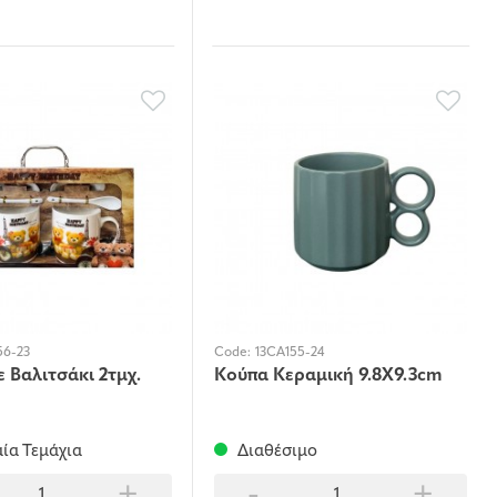
56-23
Code:
13CA155-24
 Βαλιτσάκι 2τμχ.
Κούπα Κεραμική 9.8Χ9.3cm
ία Τεμάχια
Διαθέσιμο
+
-
+