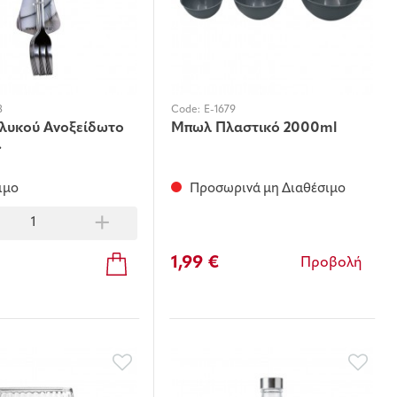
8
Code:
E-1679
Γλυκού Ανοξείδωτο
Μπωλ Πλαστικό 2000ml
.
ιμο
Προσωρινά μη Διαθέσιμο
+
1,99 €
Προβολή