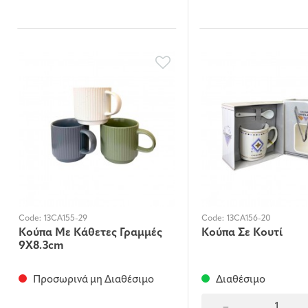
Code:
13CA155-29
Code:
13CA156-20
Κούπα Με Κάθετες Γραμμές
Κούπα Σε Κουτί
9Χ8.3cm
Προσωρινά μη Διαθέσιμο
Διαθέσιμο
-