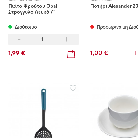
Code:
03-950-4102
Code:
94503
Πιάτο Φρούτου Οpal
Ποτήρι Alexander 20
Στρογγυλό Λευκό 7"
Διαθέσιμο
Προσωρινά μη Δια
-
+
1,00 €
1,99 €