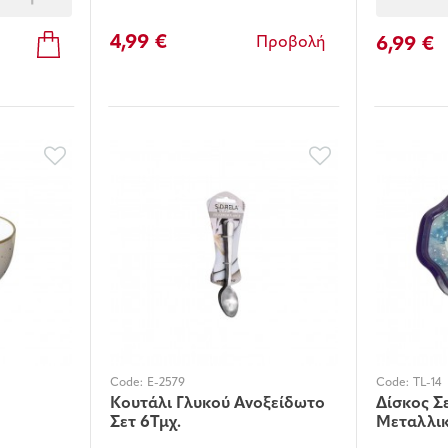
4,99 €
6,99 €
Προβολή
Code:
E-2579
Code:
TL-14
Κουτάλι Γλυκού Ανοξείδωτο
Δίσκος Σ
Σετ 6Τμχ.
Μεταλλι