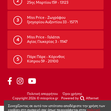
2
25ης Μαρτίου 159 - 13123
Miss Price - Ζωγράφου
3
Γρηγορίου Αυξεντίου 33 - 15771
Miss Price - Γαλάτσι
4
Αγίας Γλυκερίας 3 - 11147
Πάρε Πάρε - Κόρινθος
5
Κύπρου 59 - 20100
Πολιτική απορρήτου
Όροι χρήσης
Copyright 2026 © missprice.gr
Powered by
Afternet
Συνεχίζοντας σε αυτό τον ιστότοπο αποδέχεστε την χρήση των
cookies στη συσκευή σας όπως περιγράφεται στην
πολιτική