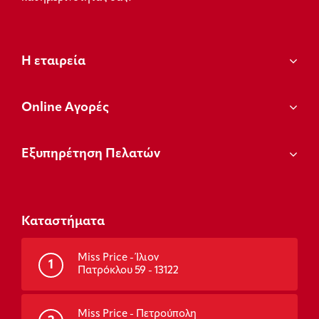
Η εταιρεία
Οnline Αγορές
Εξυπηρέτηση Πελατών
Καταστήματα
Miss Price - Ίλιον
1
Πατρόκλου 59 - 13122
Miss Price - Πετρούπολη