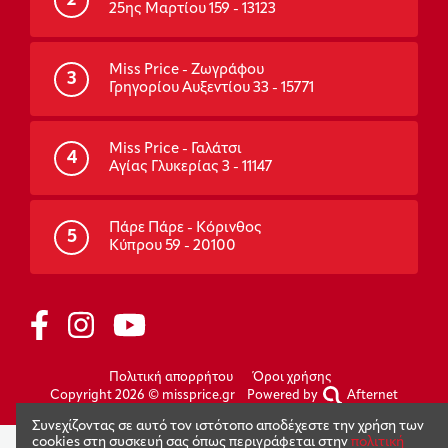
2
25ης Μαρτίου 159 - 13123
Miss Price - Ζωγράφου
3
Γρηγορίου Αυξεντίου 33 - 15771
Miss Price - Γαλάτσι
4
Αγίας Γλυκερίας 3 - 11147
Πάρε Πάρε - Κόρινθος
5
Κύπρου 59 - 20100
Πολιτική απορρήτου
Όροι χρήσης
Copyright 2026 © missprice.gr
Powered by
Afternet
Συνεχίζοντας σε αυτό τον ιστότοπο αποδέχεστε την χρήση των
cookies στη συσκευή σας όπως περιγράφεται στην
πολιτική