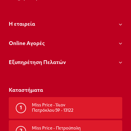
Η εταιρεία
Οnline Αγορές
Εξυπηρέτηση Πελατών
Καταστήματα
Miss Price - Ίλιον
1
Πατρόκλου 59 - 13122
Miss Price - Πετρούπολη