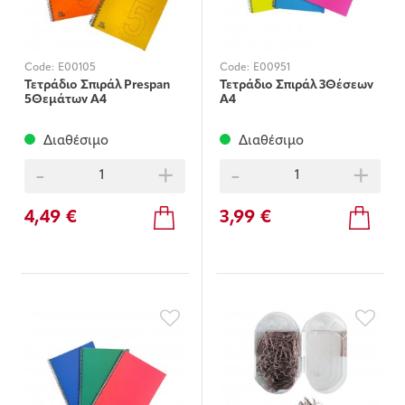
Code:
E00105
Code:
E00951
Τετράδιο Σπιράλ Prespan
Τετράδιο Σπιράλ 3Θέσεων
5Θεμάτων Α4
Α4
Διαθέσιμο
Διαθέσιμο
-
+
-
+
4,49 €
3,99 €