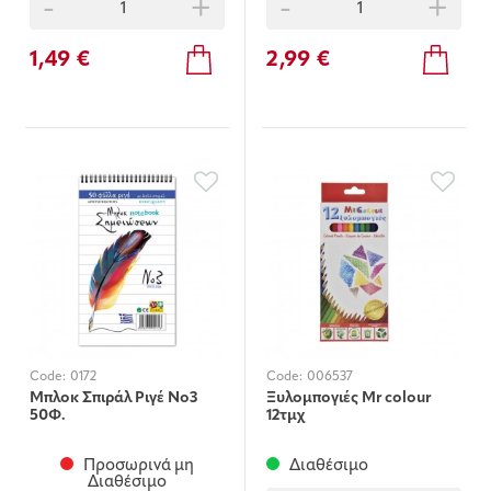
-
+
-
+
1,49 €
2,99 €
Code:
0172
Code:
006537
Μπλοκ Σπιράλ Ριγέ Νο3
Ξυλομπογιές Mr colour
50Φ.
12τμχ
Προσωρινά μη
Διαθέσιμο
Διαθέσιμο