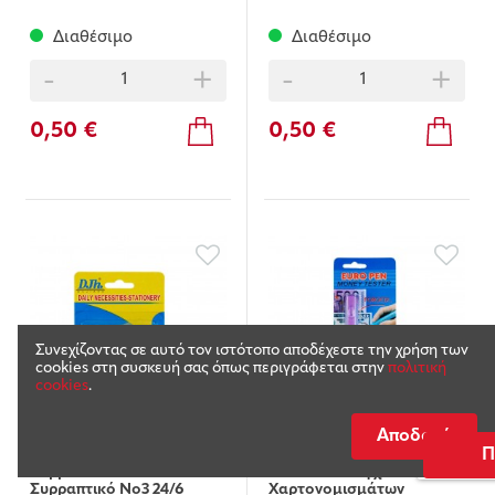
Διαθέσιμο
Διαθέσιμο
-
+
-
+
0,50 €
0,50 €
Συνεχίζοντας σε αυτό τον ιστότοπο αποδέχεστε την χρήση των
cookies στη συσκευή σας όπως περιγράφεται στην
πολιτική
cookies
.
Αποδοχή
Code:
11CA163-17
Code:
11CA163-16
Π
Συρματάκια Για
Στυλό Για Έλεγχο
Συρραπτικό Νο3 24/6
Χαρτονομισμάτων