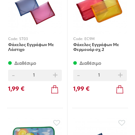
Code:
ST03
Code:
EC9M
Φάκελος Εγγράφων Με
Φάκελος Εγγράφων Με
Λάστιχο
Φερμουάρ σχ.2
Διαθέσιμο
Διαθέσιμο
-
+
-
+
1,99 €
1,99 €