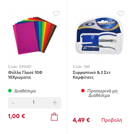
Code:
E00437
Code:
1341
Φύλλα Γλασέ 10Φ
Συρραπτικό & 2 Σετ
10Χρώματα
Καρφίτσες
Διαθέσιμο
Προσωρινά μη
Διαθέσιμο
-
+
1,00 €
4,49 €
Προβολή