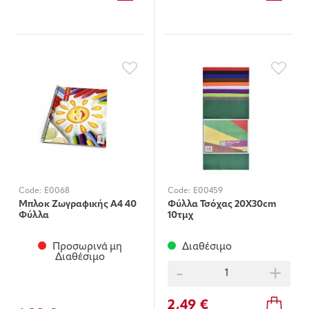
Code:
E0068
Code:
E00459
Μπλοκ Ζωγραφικής Α4 40
Φύλλα Τσόχας 20Χ30cm
Φύλλα
10τμχ
Προσωρινά μη
Διαθέσιμο
Διαθέσιμο
-
+
2,49 €