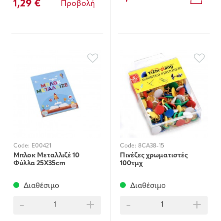
1,29 €
Προβολή
Code:
E00421
Code:
8CA38-15
Μπλοκ Μεταλλιζέ 10
Πινέζες χρωματιστές
Φύλλα 25Χ35cm
100τμχ
Διαθέσιμο
Διαθέσιμο
-
+
-
+