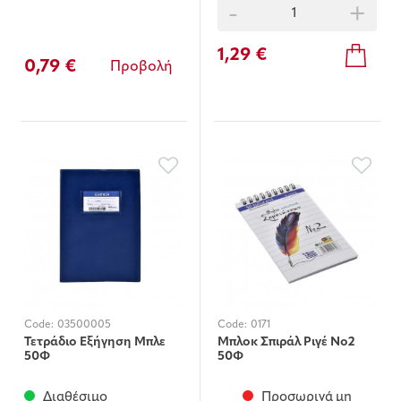
-
+
1,29 €
0,79 €
Προβολή
Code:
03500005
Code:
0171
Τετράδιο Εξήγηση Μπλε
Μπλοκ Σπιράλ Ριγέ Νο2
50Φ
50Φ
Διαθέσιμο
Προσωρινά μη