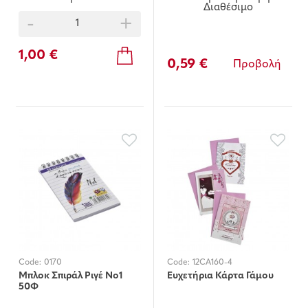
Διαθέσιμο
-
+
1,00 €
0,59 €
Προβολή
Code:
0170
Code:
12CA160-4
Μπλοκ Σπιράλ Ριγέ Νο1
Ευχετήρια Κάρτα Γάμου
50Φ