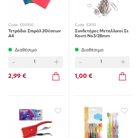
Code:
E00950
Code:
S2013
Τετράδιο Σπιράλ 2Θέσεων
Συνδετήρες Μεταλλικοί Σε
Α4
Κουτί Νο3/28mm
Διαθέσιμο
Διαθέσιμο
-
+
-
+
2,99 €
1,00 €