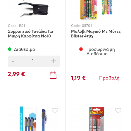
Code:
1321
Code:
05704
Συρραπτικό Τανάλια Για
Μολύβι Μαγικό Με Μύτες
Μικρή Καρφίτσα Νο10
Blister 4τμχ
Διαθέσιμο
Προσωρινά μη
Διαθέσιμο
-
+
2,99 €
1,19 €
Προβολή