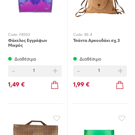
Code:
F8503
Code:
BS-4
Φάκελος Εγγράφων
Τσάντα Αρκουδάκι σχ.3
Μικρός
Διαθέσιμο
Διαθέσιμο
-
+
-
+
1,49 €
1,99 €