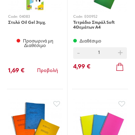
Code:
04083
Code:
E00952
Στυλό Oil Gel 3τμχ.
Τετράδιο Σπιράλ Soft
4Θεμάτων Α4
Προσωρινά μη
Διαθέσιμο
Διαθέσιμο
-
+
4,99 €
1,69 €
Προβολή