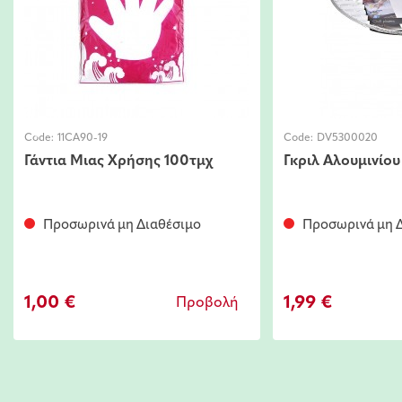
Code:
11CA90-19
Code:
DV5300020
Γάντια Μιας Χρήσης 100τμχ
Γκριλ Αλουμινίου
Προσωρινά μη Διαθέσιμο
Προσωρινά μη Δ
1,00 €
1,99 €
Προβολή