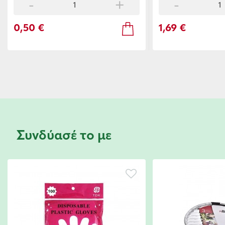
-
+
-
0,50 €
1,69 €
Συνδύασέ το με