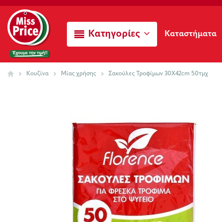
Κατηγορίες
Καταστήματα
Κουζίνα
Μίας χρήσης
Σακούλες Τροφίμων 30Χ42cm 50τμχ