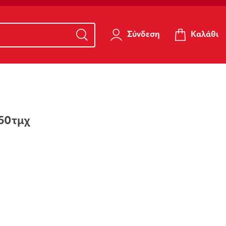
Καλάθι
Σύνδεση
50τμχ