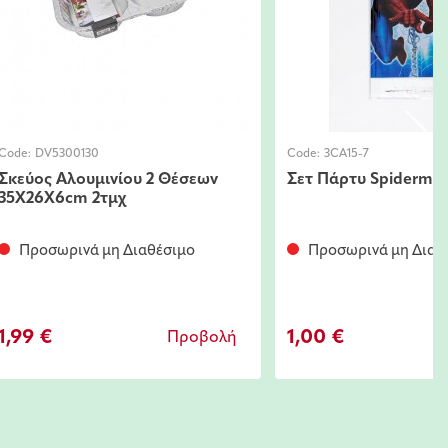
Code:
DV5300130
Code:
3CA15-7
Σκεύος Αλουμινίου 2 Θέσεων
Σετ Πάρτυ Spiderma
35Χ26Χ6cm 2τμχ
Προσωρινά μη Διαθέσιμο
Προσωρινά μη Διαθ
1,99 €
1,00 €
Προβολή