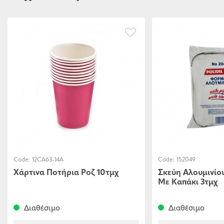
Code:
12CA63-14A
Code:
152049
Χάρτινα Ποτήρια Ροζ 10τμχ
Σκεύη Αλουμινίο
Με Καπάκι 3τμχ
Διαθέσιμο
Διαθέσιμο