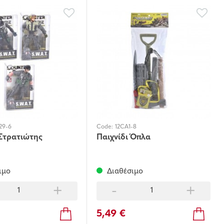
29-6
Code:
12CA1-8
 Στρατιώτης
Παιχνίδι Όπλα
ιμο
Διαθέσιμο
+
-
+
5,49 €