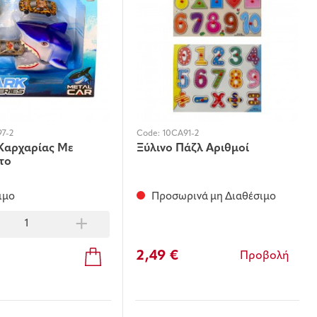
97-2
Code:
10CA91-2
 Καρχαρίας Με
Ξύλινο Πάζλ Αριθμοί
το
ιμο
Προσωρινά μη Διαθέσιμο
+
2,49 €
Προβολή