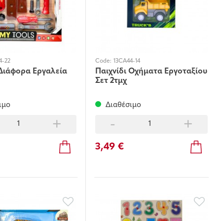
4-22
Code:
13CA44-14
 Διάφορα Εργαλεία
Παιχνίδι Οχήματα Εργοταξίου
Σετ 2τμχ
ιμο
Διαθέσιμο
+
-
+
3,49 €