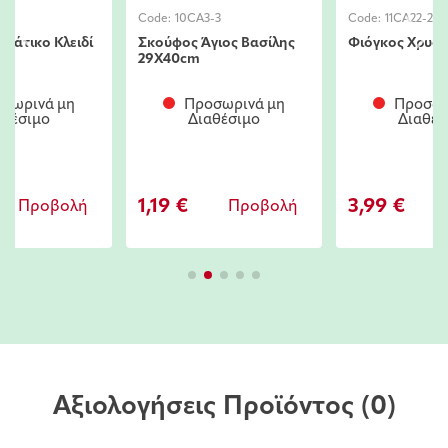
-11
Code:
10CA3-3
Code:
11CA22-23
νιάτικο Κλειδί
Σκούφος Άγιος Βασίλης
Φιόγκος Χρυσ
29X40cm
σωρινά μη
Προσωρινά μη
Προσωρ
αθέσιμο
Διαθέσιμο
Διαθέσ
1,19 €
3,99 €
Προβολή
Προβολή
Π
Αξιολογήσεις Προϊόντος
(0)