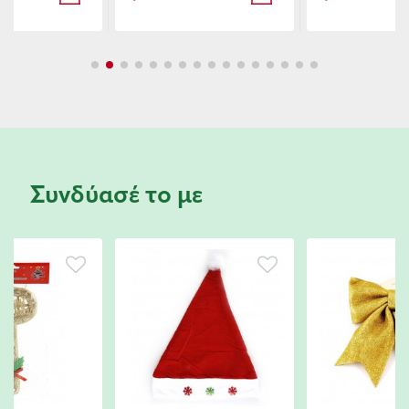
Συνδύασέ το με