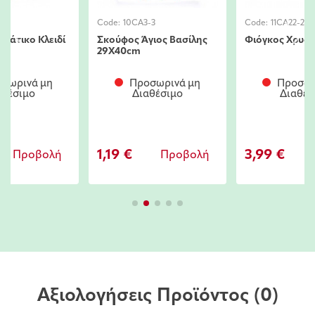
-11
Code:
10CA3-3
Code:
11CA22-23
νιάτικο Κλειδί
Σκούφος Άγιος Βασίλης
Φιόγκος Χρυσ
29X40cm
σωρινά μη
Προσωρινά μη
Προσωρ
αθέσιμο
Διαθέσιμο
Διαθέσ
1,19 €
3,99 €
Προβολή
Προβολή
Π
Αξιολογήσεις Προϊόντος
(0)