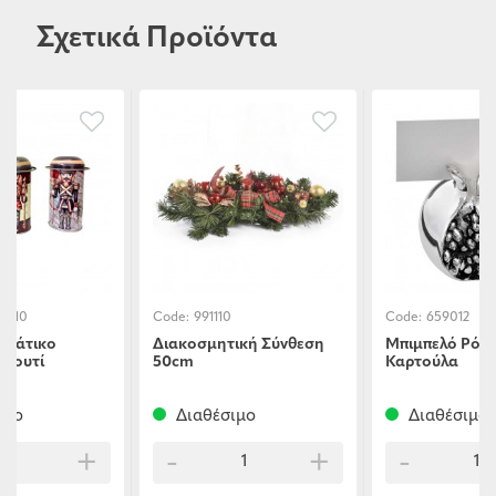
Σχετικά Προϊόντα
57-10
Code:
991110
Code:
659012
ννιάτικο
Διακοσμητική Σύνθεση
Μπιμπελό Ρόδι
 Κουτί
50cm
Καρτούλα
ς
ιμο
Διαθέσιμο
Διαθέσιμο
+
-
+
-