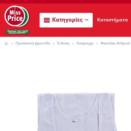
Κατηγορίες
Καταστήματα
Προσωπική φροντίδα
Ένδυση
Εσώρουχα
Φανελάκι Ανδρικό