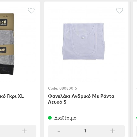
Code:
080800-5
κό Γκρι XL
Φανελάκι Ανδρικό Με Ράντα
Λευκό S
Διαθέσιμο
+
-
+