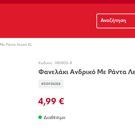
 Με Ράντα Λευκό XL
Κωδικός
080800-8
Φανελάκι Ανδρικό Με Ράντα Λ
esorouxa
4,99 €
Διαθέσιμο