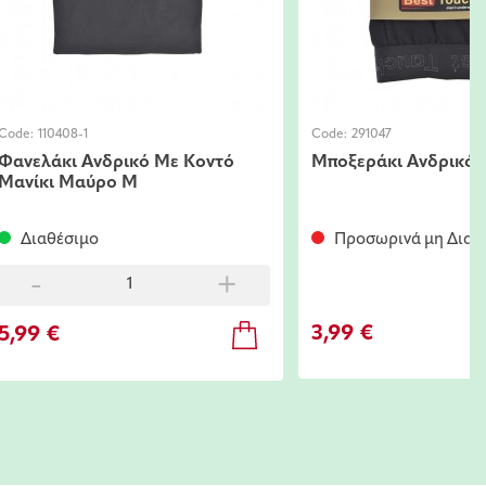
Code:
110408-1
Code:
291047
Φανελάκι Ανδρικό Με Κοντό
Μποξεράκι Ανδρικό
Μανίκι Μαύρο Μ
Διαθέσιμο
Προσωρινά μη Διαθ
-
+
3,99 €
5,99 €