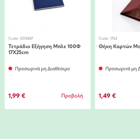
Code:
005847
Code:
1762
Τετράδιο Εξήγηση Μπλε 100Φ
Θήκη Καρτών M
17Χ25cm
Προσωρινά μη Διαθέσιμο
Προσωρινά μη Δ
1,99 €
1,49 €
Προβολή