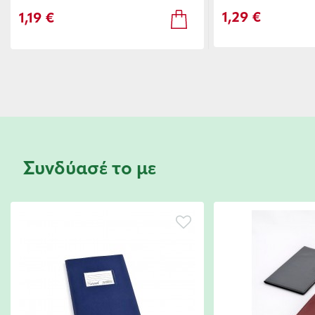
1,29 €
1,19 €
Συνδύασέ το με