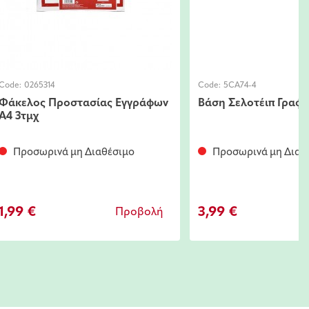
Code:
0265314
Code:
5CA74-4
Φάκελος Προστασίας Εγγράφων
Βάση Σελοτέιπ Γραφε
Α4 3τμχ
Προσωρινά μη Διαθέσιμο
Προσωρινά μη Διαθ
1,99 €
3,99 €
Προβολή