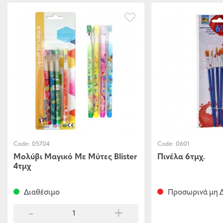
Code:
05704
Code:
0601
Μολύβι Μαγικό Με Μύτες Blister
Πινέλα 6τμχ.
4τμχ
Διαθέσιμο
Προσωρινά μη Δ
-
+