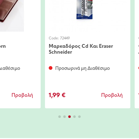
Code:
72449
orn
Μαρκαδόρος Cd Και Eraser
Schneider
ιαθέσιμο
Προσωρινά μη Διαθέσιμο
1,99 €
Προβολή
Προβολή