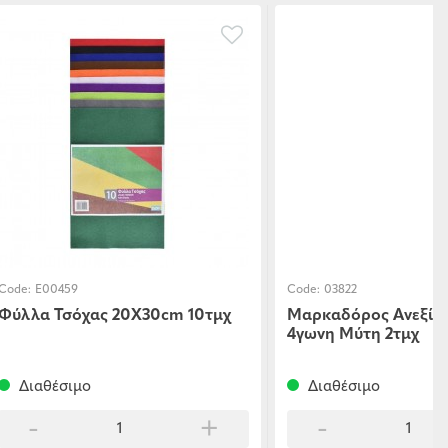
Code:
E00459
Code:
03822
Φύλλα Τσόχας 20Χ30cm 10τμχ
Μαρκαδόρος Ανεξίτ
4γωνη Μύτη 2τμχ
Διαθέσιμο
Διαθέσιμο
-
+
-