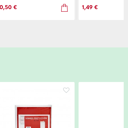
0,50 €
1,49 €
Code:
5CA74-4
Βάση Σελοτέιπ Γραφε
Προσωρινά μη Διαθ