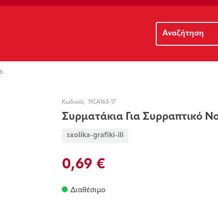
6
Κωδικός
11CA163-17
Συρματάκια Για Συρραπτικό Νο
sxolika-grafiki-ili
0,69 €
Διαθέσιμο