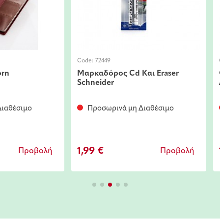
Code:
72449
orn
Μαρκαδόρος Cd Και Eraser
Schneider
ιαθέσιμο
Προσωρινά μη Διαθέσιμο
1,99 €
Προβολή
Προβολή