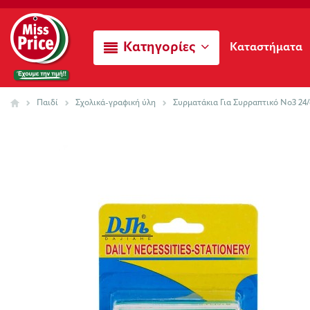
Κατηγορίες
Καταστήματα
Παιδί
Σχολικά-γραφική ύλη
Συρματάκια Για Συρραπτικό Νο3 24/