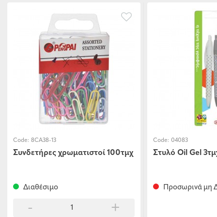
Code:
8CA38-13
Code:
04083
Συνδετήρες χρωματιστοί 100τμχ
Στυλό Oil Gel 3τμ
Διαθέσιμο
Προσωρινά μη Δ
-
+