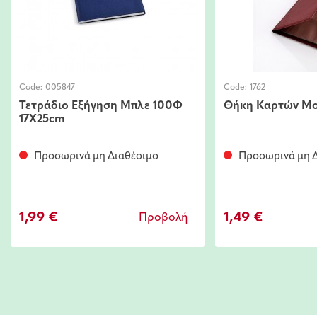
Code:
005847
Code:
1762
Τετράδιο Εξήγηση Μπλε 100Φ
Θήκη Καρτών M
17Χ25cm
Προσωρινά μη Διαθέσιμο
Προσωρινά μη Δ
1,99 €
1,49 €
Προβολή