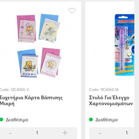
Code:
12CA160-3
Code:
11CA163-16
Ευχετήρια Κάρτα Βάπτισης
Στυλό Για Έλεγχο
Μικρή
Χαρτονομισμάτων
Διαθέσιμο
Διαθέσιμο
-
+
-