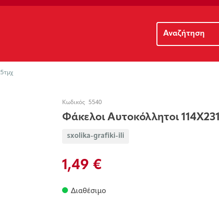
25τμχ
Κωδικός
5540
Φάκελοι Αυτοκόλλητοι 114Χ23
sxolika-grafiki-ili
1,49 €
Διαθέσιμο