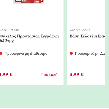
Code:
0265314
Code:
5CA74-4
Φάκελος Προστασίας Εγγράφων
Βάση Σελοτέιπ Γραφε
Α4 3τμχ
Προσωρινά μη Διαθέσιμο
Προσωρινά μη Διαθ
1,99 €
3,99 €
Προβολή