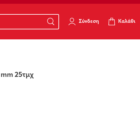
Καλάθι
Σύνδεση
1mm 25τμχ