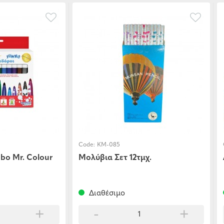
Code:
KM-085
o Mr. Colour
Μολύβια Σετ 12τμχ.
Διαθέσιμο
+
-
+