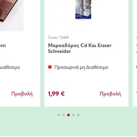
Code:
72449
orn
Μαρκαδόρος Cd Και Eraser
Schneider
ιαθέσιμο
Προσωρινά μη Διαθέσιμο
1,99 €
Προβολή
Προβολή