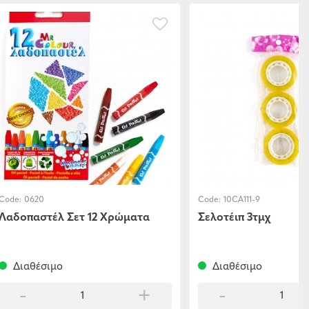
Code:
0620
Code:
10CA111-9
Λαδοπαστέλ Σετ 12 Χρώματα
Σελοτέιπ 3τμχ
Διαθέσιμο
Διαθέσιμο
-
+
-