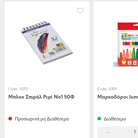
Code:
0170
Code:
0301
Μπλοκ Σπιράλ Ριγέ Νο1 50Φ
Μαρκαδόροι Jumb
Προσωρινά μη Διαθέσιμο
Διαθέσιμο
-