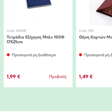
Code:
005847
Code:
1762
Τετράδιο Εξήγηση Μπλε 100Φ
Θήκη Καρτών M
17Χ25cm
Προσωρινά μη Διαθέσιμο
Προσωρινά μη Δ
1,99 €
1,49 €
Προβολή