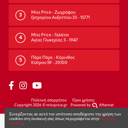
Miss Price - Ζωγράφου
3
Γρηγορίου Αυξεντίου 33 - 15771
Miss Price - Γαλάτσι
4
Αγίας Γλυκερίας 3 - 11147
Πάρε Πάρε - Κόρινθος
5
Κύπρου 59 - 20100
Πολιτική απορρήτου
Όροι χρήσης
Copyright 2026 © missprice.gr
Powered by
Afternet
Συνεχίζοντας σε αυτό τον ιστότοπο αποδέχεστε την χρήση των
cookies στη συσκευή σας όπως περιγράφεται στην
πολιτική
cookies
.