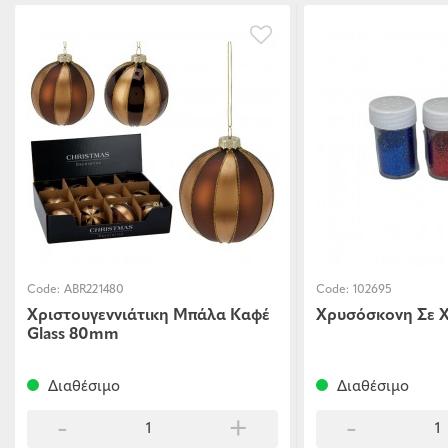
Code:
ABR221480
Code:
102695
Χριστουγεννιάτικη Μπάλα Καφέ
Χρυσόσκονη Σε 
Glass 80mm
Διαθέσιμο
Διαθέσιμο
-
+
-