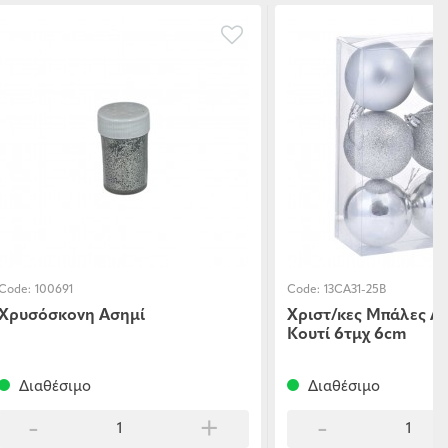
Code:
100691
Code:
13CA31-25B
Χρυσόσκονη Ασημί
Χριστ/κες Μπάλες Ασ
Κουτί 6τμχ 6cm
Διαθέσιμο
Διαθέσιμο
-
+
-