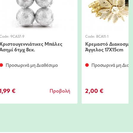
Code:
9CA37-9
Code:
8CA11-1
Χριστουγεννιάτικες Μπάλες
Κρεμαστό Διακοσμη
Ασημί 6τμχ 8εκ.
Άγγελος 17X15cm
Προσωρινά μη Διαθέσιμο
Προσωρινά μη Διαθ
1,99 €
2,00 €
Προβολή