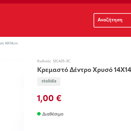
σό 14X14cm
Κωδικός
12CA25-3C
Κρεμαστό Δέντρο Χρυσό 14X1
stolidia
1,00 €
Διαθέσιμο