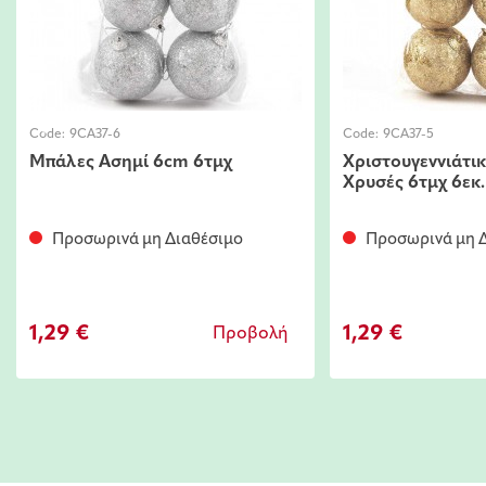
Code:
9CA37-6
Code:
9CA37-5
Μπάλες Ασημί 6cm 6τμχ
Χριστουγεννιάτι
Χρυσές 6τμχ 6εκ.
Προσωρινά μη Διαθέσιμο
Προσωρινά μη Δ
1,29 €
1,29 €
Προβολή