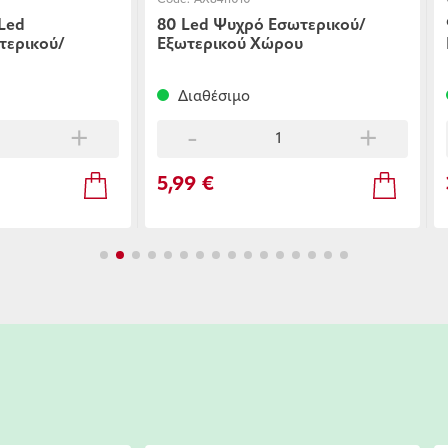
Code:
AX9810040
 Εσωτερικού/
96 Led Μπαταρίας Cool Χρώμα
ώρου
Εσωτερικού/Εξωτερικού Χώρου
Διαθέσιμο
+
-
+
3,99 €