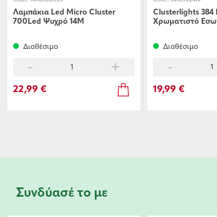
Code:
ΑΧ8502410
Code:
AX8411010
Clusterlights 384 Led
80 Led Ψυχρό
Χρωματιστό Εσωτερικού/
Εξωτερικού Χ
Εξωτερικού Χώρου
Διαθέσιμο
Διαθέσιμο
-
+
-
19,99 €
5,99 €
Συνδύασέ το με