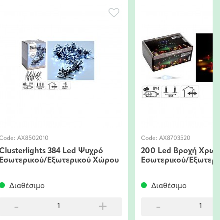
Code:
ΑΧ8703520
Code:
ΑΧ8701520
200 Led Βροχή Χρωματιστό
200 Led Βρο
ου
Εσωτερικού/Εξωτερικού Χώρου
Εσωτερικού/
Διαθέσιμο
Διαθέσιμο
-
+
-