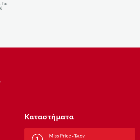
 Για
ού
ς
Καταστήματα
Miss Price - Ίλιον
1