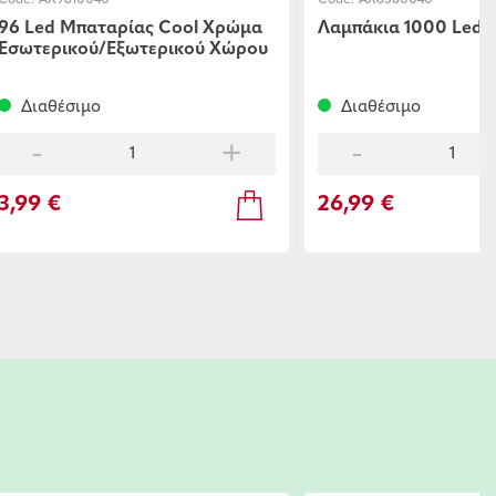
Code:
AX8560040
Code:
AX8451140
Λαμπάκια 1000 Led Ψυχρό 20μ
Λαμπάκια Led 240
Εξωτερικού Χώρο
Διαθέσιμο
Διαθέσιμο
-
+
-
26,99 €
10,99 €