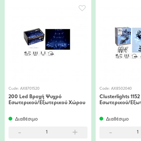
Code:
ΑΧ8502040
Code:
ΑΧ850
Clusterlights 1152 Led Ψυχρό
Clusterli
Χώρου
Εσωτερικού/Εξωτερικού Χώρου
Χρωματισ
Εξωτερι
Διαθέσιμο
Διαθέσ
+
-
+
-