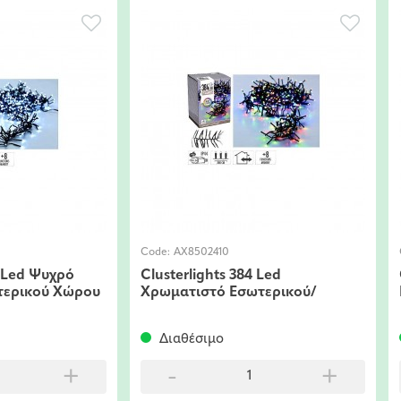
2410
Code:
ΑΧ8502010
ghts 384 Led
Clusterlights 384 Led Ψυχρό
τό Εσωτερικού/
Εσωτερικού/Εξωτερικού Χώρ
κού Χώρου
ιμο
Διαθέσιμο
+
-
+