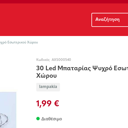
υχρό Εσωτερικού Χώρου
Κωδικός
AXS000540
30 Led Μπαταρίας Ψυχρό Εσω
Χώρου
lampakia
1,99 €
Διαθέσιμο