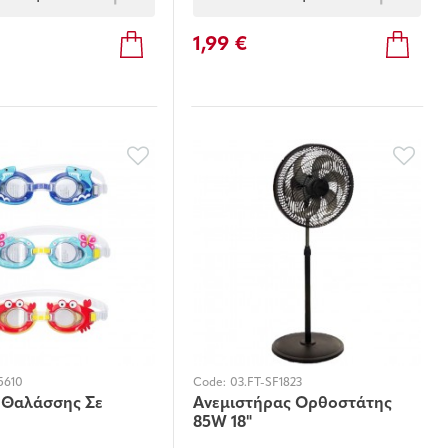
1,99 €
5610
Code:
03.FT-SF1823
 Θαλάσσης Σε
Ανεμιστήρας Ορθοστάτης
85W 18"