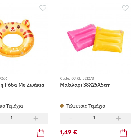
59266
Code:
03.KL-52127B
ή Ρόδα Με Ζωάκια
Μαξιλάρι 38X25X5cm
ία Τεμάχια
Τελευταία Τεμάχια
+
-
+
1,49 €