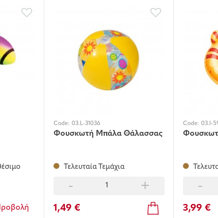
Code:
03.L-31036
Code:
03.I-
Φουσκωτή Μπάλα Θάλασσας
Φουσκωτ
θέσιμο
Τελευταία Τεμάχια
Τελευτα
-
+
-
1,49 €
3,99 €
Προβολή