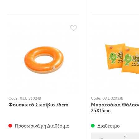
Code:
03.L-36024B
Code:
03.L-32033B
Φουσκωτό Σωσίβιο 76cm
Μπρατσάκια Θάλασ
25Χ15εκ.
Προσωρινά μη Διαθέσιμο
Διαθέσιμο
-