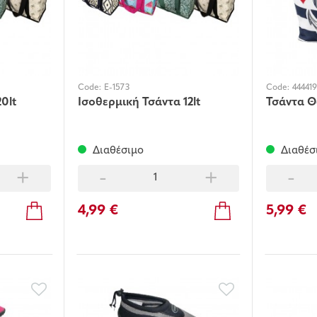
Code:
E-1573
Code:
444419
0lt
Ισοθερμική Τσάντα 12lt
Τσάντα 
Διαθέσιμο
Διαθέσ
+
-
+
-
4,99 €
5,99 €