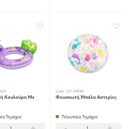
9221
Code:
03.I-59040
ή Κουλούρα Με
Φουσκωτή Μπάλα Αστερίες
ία Τεμάχια
Τελευταία Τεμάχια
+
-
+