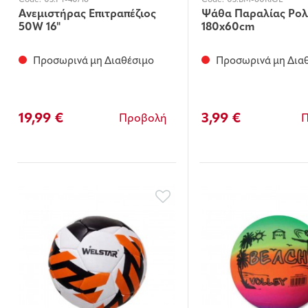
Code:
03.FT-40/16
Code:
03.BM-60RIGE
Ανεμιστήρας Επιτραπέζιος
Ψάθα Παραλίας Ρο
50W 16"
180x60cm
Προσωρινά μη Διαθέσιμο
Προσωρινά μη Δια
19,99 €
3,99 €
Προβολή