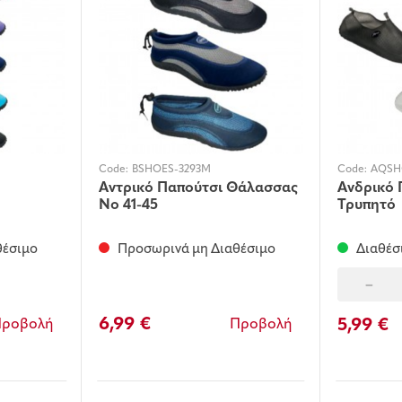
Code:
BSHOES-3293M
Code:
AQSH
Αντρικό Παπούτσι Θάλασσας
Ανδρικό 
Νο 41-45
Τρυπητό
θέσιμο
Προσωρινά μη Διαθέσιμο
Διαθέσ
-
6,99 €
5,99 €
Προβολή
Προβολή