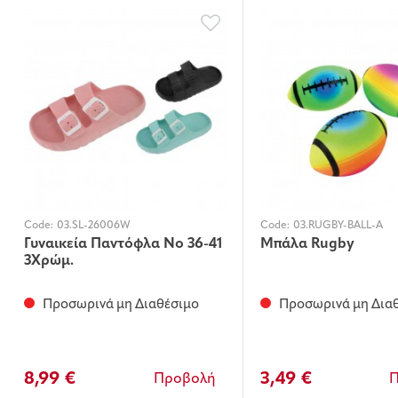
Code:
03.SL-26006W
Code:
03.RUGBY-BALL-A
Γυναικεία Παντόφλα Νο 36-41
Μπάλα Rugby
3Χρώμ.
Προσωρινά μη Διαθέσιμο
Προσωρινά μη Δια
8,99 €
3,49 €
Προβολή