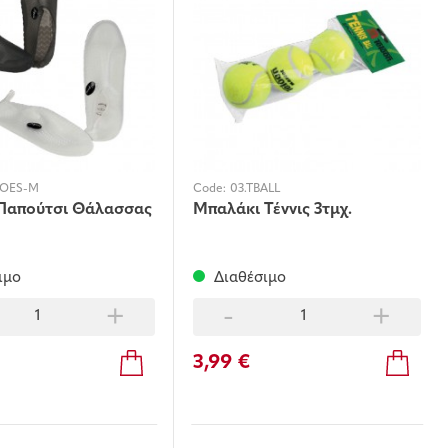
OES-M
Code:
03.TBALL
Παπούτσι Θάλασσας
Μπαλάκι Τέννις 3τμχ.
ιμο
Διαθέσιμο
+
-
+
3,99 €