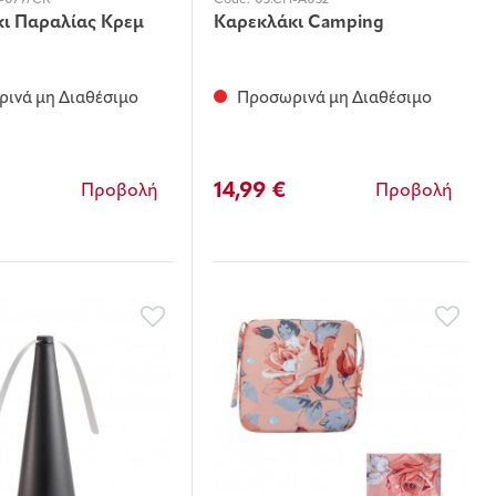
-077/CR
Code:
03.CH-A032
ι Παραλίας Κρεμ
Καρεκλάκι Camping
ινά μη Διαθέσιμο
Προσωρινά μη Διαθέσιμο
14,99 €
Προβολή
Προβολή