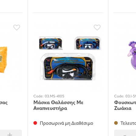
Code:
03.MS-4105
Code:
03.I-5
σας
Μάσκα Θαλάσσης Με
Φουσκωτ
Αναπνευστήρα
Ζωάκια
Προσωρινά μη Διαθέσιμο
Τελευτα
+
-