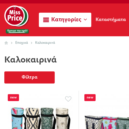
Κατηγορίες
Καταστήματα
Εποχικά
Καλοκαιρινά
Καλοκαιρινά
Φίλτρα
new
new