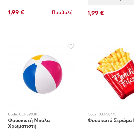
1,99 €
1,99 €
Προβολή
Code:
03.I-59030
Code:
03.I-58775
Φουσκωτή Μπάλα
Φουσκωτό Στρώμα 
Χρωματιστή