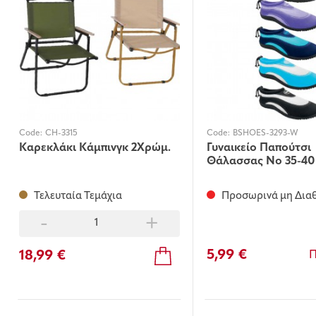
Code:
CH-3315
Code:
BSHOES-3293-W
Καρεκλάκι Κάμπινγκ 2Χρώμ.
Γυναικείο Παπούτσι
Θάλασσας Νο 35-40
Τελευταία Τεμάχια
Προσωρινά μη Δια
-
+
5,99 €
18,99 €