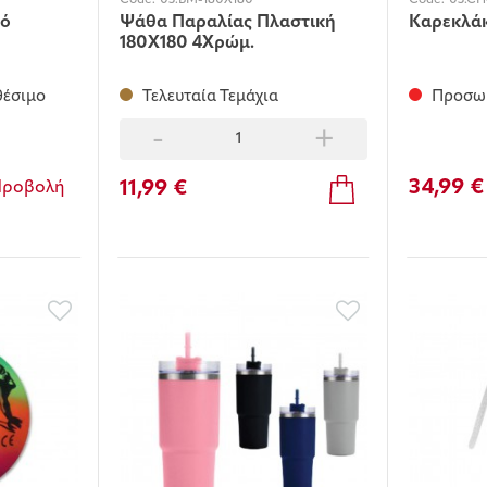
Code:
03.BM-180X180
Code:
03.CH
λό
Ψάθα Παραλίας Πλαστική
Καρεκλάκ
180Χ180 4Χρώμ.
θέσιμο
Τελευταία Τεμάχια
Προσωρ
-
+
34,99 €
11,99 €
Προβολή