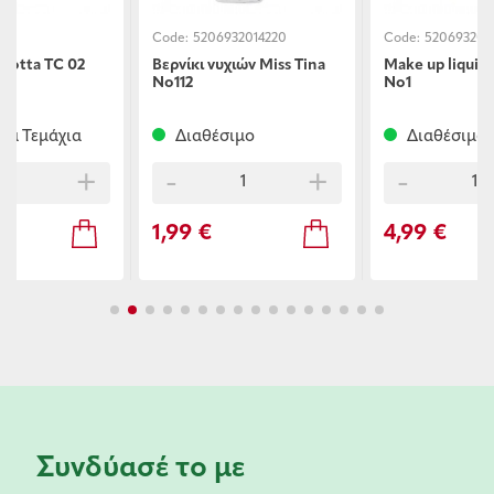
001
Code:
5206932014220
Code:
520693201
acotta TC 02
Βερνίκι νυχιών Miss Τina
Μake up liquid 
Νο112
Νο1
ία Τεμάχια
Διαθέσιμο
Διαθέσιμο
+
-
+
-
1,99 €
4,99 €
Συνδύασέ το με