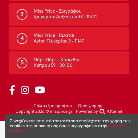
Miss Price - Ζωγράφου
3
Γρηγορίου Αυξεντίου 33 - 15771
Miss Price - Γαλάτσι
4
Αγίας Γλυκερίας 3 - 11147
Πάρε Πάρε - Κόρινθος
5
Κύπρου 59 - 20100
Πολιτική απορρήτου
Όροι χρήσης
Copyright 2026 © missprice.gr
Powered by
Afternet
Συνεχίζοντας σε αυτό τον ιστότοπο αποδέχεστε την χρήση των
cookies στη συσκευή σας όπως περιγράφεται στην
πολιτική
cookies
.