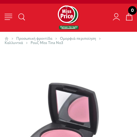
0
Προσωπική φροντίδα
Ομορφιά-περιποίηση
Καλλυντκά
Ρουζ Miss Τina Νο3