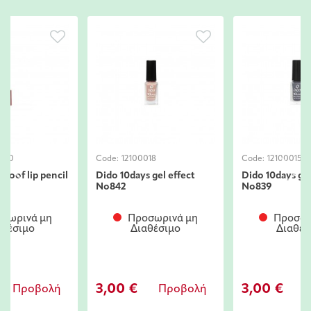
280
Code:
12100018
Code:
12100015
roof lip pencil
Dido 10days gel effect
Dido 10days gel
No842
No839
σωρινά μη
Προσωρινά μη
Προσωρ
αθέσιμο
Διαθέσιμο
Διαθέσ
3,00 €
3,00 €
Προβολή
Προβολή
Π