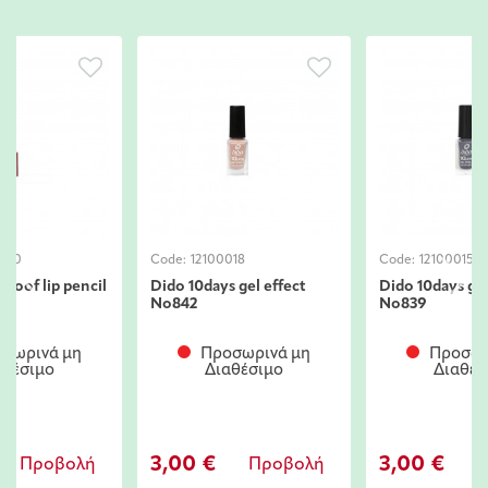
280
Code:
12100018
Code:
12100015
roof lip pencil
Dido 10days gel effect
Dido 10days gel
No842
No839
σωρινά μη
Προσωρινά μη
Προσωρ
αθέσιμο
Διαθέσιμο
Διαθέσ
3,00 €
3,00 €
Προβολή
Προβολή
Π