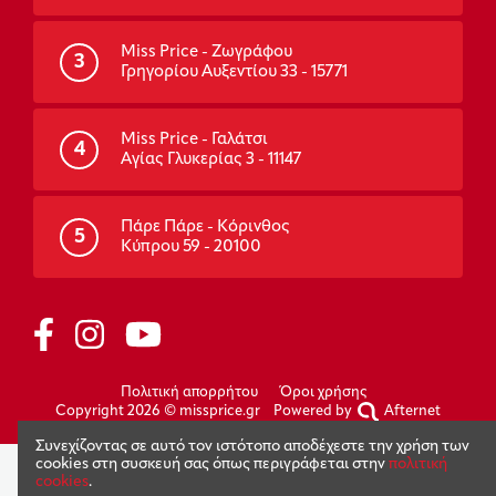
Miss Price - Ζωγράφου
3
Γρηγορίου Αυξεντίου 33 - 15771
Miss Price - Γαλάτσι
4
Αγίας Γλυκερίας 3 - 11147
Πάρε Πάρε - Κόρινθος
5
Κύπρου 59 - 20100
Πολιτική απορρήτου
Όροι χρήσης
Copyright 2026 © missprice.gr
Powered by
Afternet
Συνεχίζοντας σε αυτό τον ιστότοπο αποδέχεστε την χρήση των
cookies στη συσκευή σας όπως περιγράφεται στην
πολιτική
cookies
.