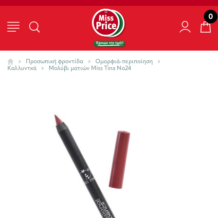
0
Προσωπική φροντίδα
Ομορφιά-περιποίηση
Καλλυντκά
Μολύβι ματιών Miss Τina Νο24