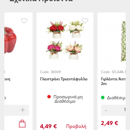
-10
Code:
36069
Code:
12CA48-1
κκινη
Γλαστράκι Τριαντάφυλλο
Γιρλάντα Άσπρ
2m
Προσωρινά μη
ιμο
Διαθέσιμο
Διαθέσιμο
+
-
2,49 €
4,49 €
Προβολή