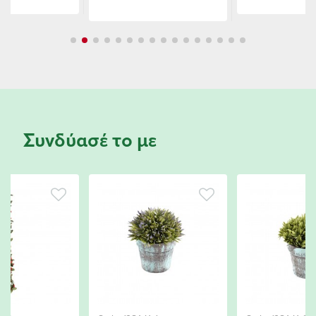
Συνδύασέ το με