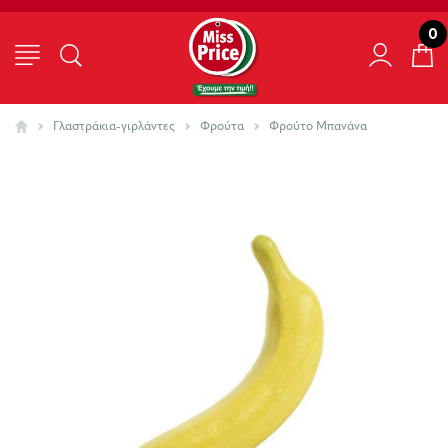
0
Γλαστράκια-γιρλάντες
Φρούτα
Φρούτο Μπανάνα