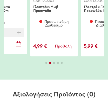
8-8
Code:
12CA46-1
Code:
12CA46-2
όκκινο
Γλαστράκι Μωβ
Γλαστράκι Τσιμ
2,30m
Πρασινάδα
Πρασινάδα 18
Προσωρινά μη
Προσωρ
ιμο
Διαθέσιμο
Διαθέσ
+
4,99 €
5,99 €
Προβολή
Π
Αξιολογήσεις Προϊόντος
(0)